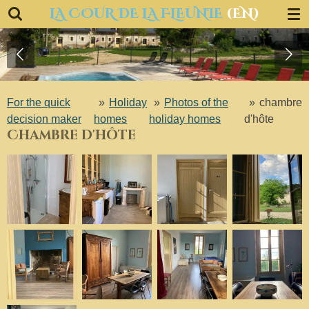
LA COUR DE LA FLEUNIE
(EN)
Ga
direct
naar
de
hoofdinhoud
For the quick
»
Holiday
»
Photos of the
»
chambre
decision maker
homes
holiday homes
d'hôte
Chambre d'hôte