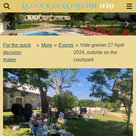
LA COUR DE LA FLEUNIE
(EN)
Ga
direct
naar
de
hoofdinhoud
For the quick
»
More
»
Events
»
Vide grenier 27 April
decision
2024, outside on the
maker
courtyard